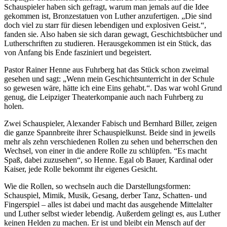
Schauspieler haben sich gefragt, warum man jemals auf die Idee
gekommen ist, Bronzestatuen von Luther anzufertigen. „Die sind
doch viel zu starr für diesen lebendigen und explosiven Geist.“,
fanden sie. Also haben sie sich daran gewagt, Geschichtsbücher und
Lutherschriften zu studieren. Herausgekommen ist ein Stück, das
von Anfang bis Ende fasziniert und begeistert.
Pastor Rainer Henne aus Fuhrberg hat das Stück schon zweimal
gesehen und sagt: „Wenn mein Geschichtsunterricht in der Schule
so gewesen wäre, hätte ich eine Eins gehabt.“. Das war wohl Grund
genug, die Leipziger Theaterkompanie auch nach Fuhrberg zu
holen.
Zwei Schauspieler, Alexander Fabisch und Bernhard Biller, zeigen
die ganze Spannbreite ihrer Schauspielkunst
.
Beide sind in jeweils
mehr als zehn verschiedenen Rollen zu sehen und beherrschen den
Wechsel, von einer in die andere Rolle zu schlüpfen. “Es macht
Spaß, dabei zuzusehen“, so Henne. Egal ob Bauer, Kardinal oder
Kaiser, jede Rolle bekommt ihr eigenes Gesicht.
Wie die Rollen, so wechseln auch die Darstellungsformen:
Schauspiel, Mimik, Musik, Gesang, derber Tanz, Schatten- und
Fingerspiel – alles ist dabei und macht das ausgehende Mittelalter
und Luther selbst wieder lebendig. Außerdem gelingt es, aus Luther
keinen Helden zu machen. Er ist und bleibt ein Mensch auf der