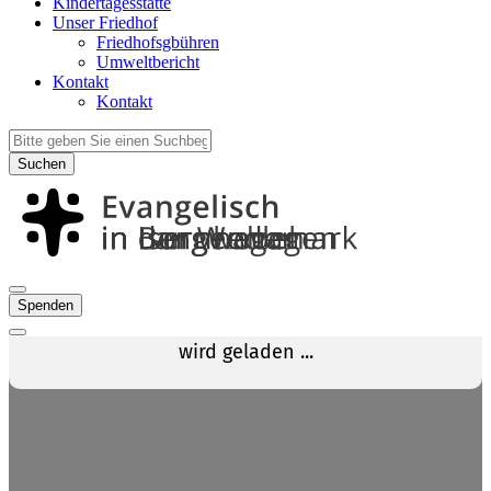
Kindertagesstätte
Unser Friedhof
Friedhofsgbühren
Umweltbericht
Kontakt
Kontakt
Suchen
Spenden