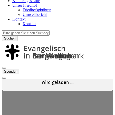
Kindertagesstätte
Unser Friedhof
Friedhofsgbühren
Umweltbericht
Kontakt
Kontakt
Suchen
Spenden