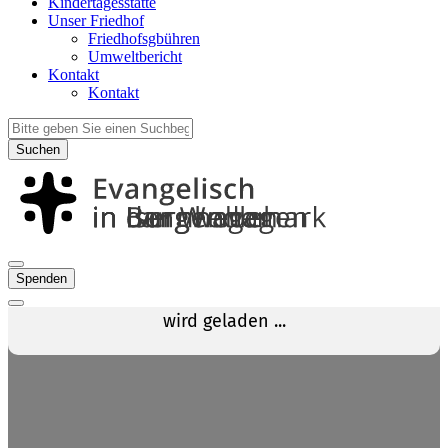
Kindertagesstätte
Unser Friedhof
Friedhofsgbühren
Umweltbericht
Kontakt
Kontakt
Suchen
Spenden