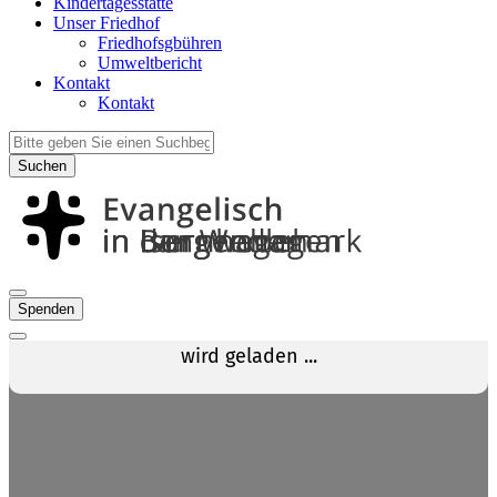
Kindertagesstätte
Unser Friedhof
Friedhofsgbühren
Umweltbericht
Kontakt
Kontakt
Suchen
Spenden