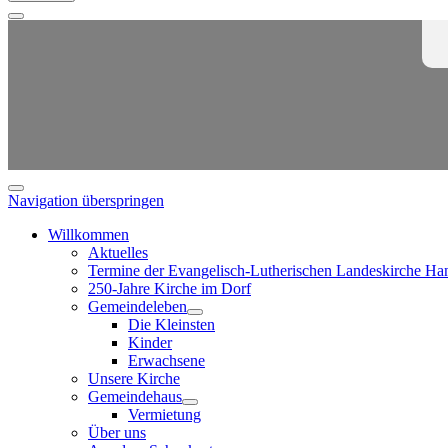
Navigation überspringen
Willkommen
Aktuelles
Termine der Evangelisch-Lutherischen Landeskirche Ha
250-Jahre Kirche im Dorf
Gemeindeleben
Die Kleinsten
Kinder
Erwachsene
Unsere Kirche
Gemeindehaus
Vermietung
Über uns