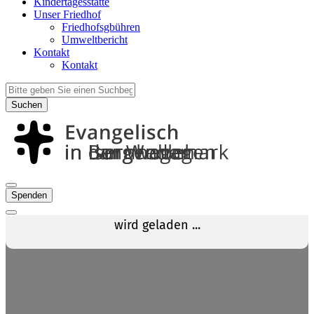
Kindertagesstätte
Unser Friedhof
Friedhofsgbühren
Umweltbericht
Kontakt
Kontakt
Suchen
Spenden