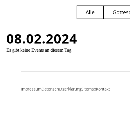
Alle
Gottes
08.02.2024
Es gibt keine Events an diesem Tag.
Impressum
Datenschutzerklärung
Sitemap
Kontakt
Navigation
überspringen