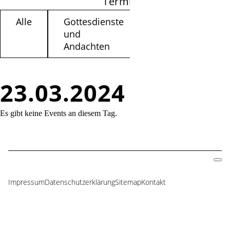
Termine filtern
Alle
Gottesdienste
Kinder /
und
Jugendliche
Andachten
23.03.2024
Es gibt keine Events an diesem Tag.
Impressum
Datenschutzerklärung
Sitemap
Kontakt
Navigation
überspringen