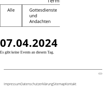
Termine filtern
Alle
Gottesdienste
Kinder /
und
Jugendliche
Andachten
07.04.2024
Es gibt keine Events an diesem Tag.
Impressum
Datenschutzerklärung
Sitemap
Kontakt
Navigation
überspringen