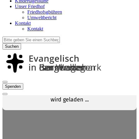
Kindertagesstätte
Unser Friedhof
Friedhofsgbühren
Umweltbericht
Kontakt
Kontakt
Suchen
Spenden