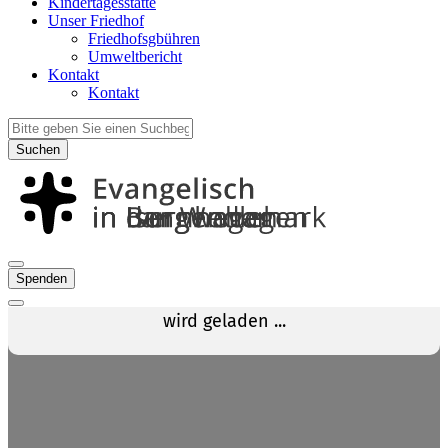
Kindertagesstätte
Unser Friedhof
Friedhofsgbühren
Umweltbericht
Kontakt
Kontakt
Suchen
Spenden