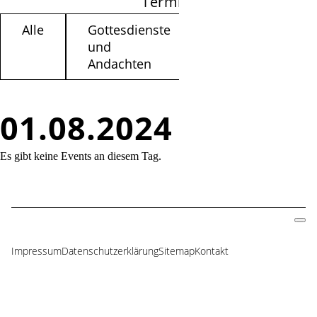
Termine filtern
Alle
Gottesdienste
Kinder /
und
Jugendliche
Andachten
01.08.2024
Es gibt keine Events an diesem Tag.
Impressum
Datenschutzerklärung
Sitemap
Kontakt
Navigation
überspringen