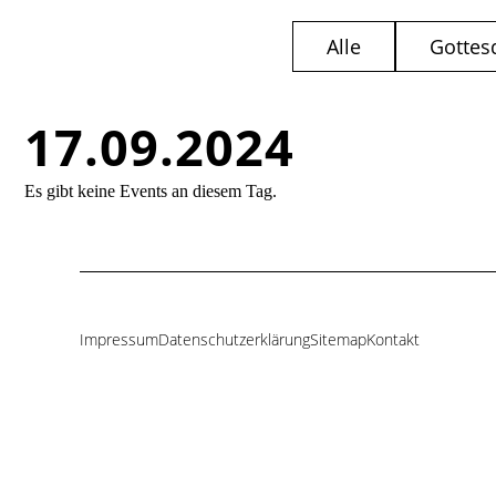
Alle
Gottes
17.09.2024
Es gibt keine Events an diesem Tag.
Impressum
Datenschutzerklärung
Sitemap
Kontakt
Navigation
überspringen