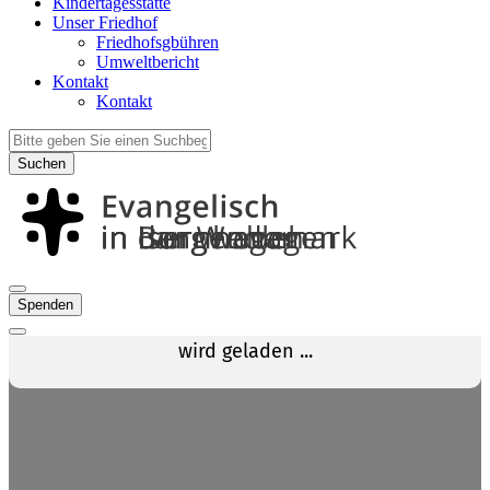
Kindertagesstätte
Unser Friedhof
Friedhofsgbühren
Umweltbericht
Kontakt
Kontakt
Suchen
Spenden