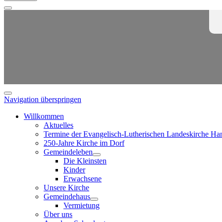
Navigation überspringen
Willkommen
Aktuelles
Termine der Evangelisch-Lutherischen Landeskirche Ha
250-Jahre Kirche im Dorf
Gemeindeleben
Die Kleinsten
Kinder
Erwachsene
Unsere Kirche
Gemeindehaus
Vermietung
Über uns