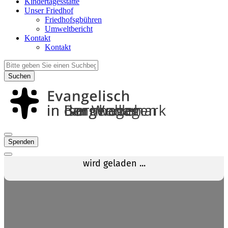
Kindertagesstätte
Unser Friedhof
Friedhofsgbühren
Umweltbericht
Kontakt
Kontakt
Suchen
Spenden