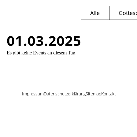
Alle
Gottes
01.03.2025
Es gibt keine Events an diesem Tag.
Impressum
Datenschutzerklärung
Sitemap
Kontakt
Navigation
überspringen