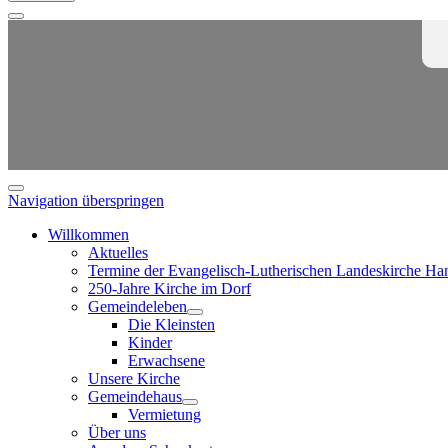
Navigation überspringen
Willkommen
Aktuelles
Termine der Evangelisch-Lutherischen Landeskirche Ha
250-Jahre Kirche im Dorf
Gemeindeleben
Die Kleinsten
Kinder
Erwachsene
Unsere Kirche
Gemeindehaus
Vermietung
Über uns