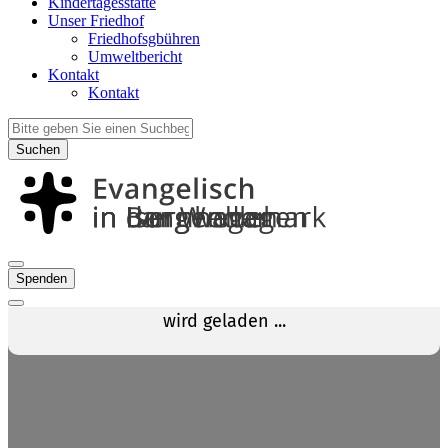
Kindertagesstätte
Unser Friedhof
Friedhofsgbühren
Umweltbericht
Kontakt
Kontakt
Suchen
Spenden