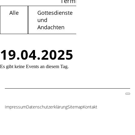
Termine filtern
Alle
Gottesdienste
Kinder /
und
Jugendliche
Andachten
19.04.2025
Es gibt keine Events an diesem Tag.
Impressum
Datenschutzerklärung
Sitemap
Kontakt
Navigation
überspringen