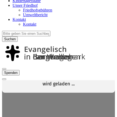
Kindertagesstätte
Unser Friedhof
Friedhofsgbühren
Umweltbericht
Kontakt
Kontakt
Suchen
Spenden