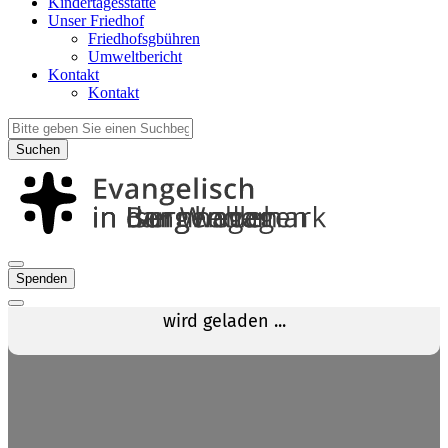
Kindertagesstätte
Unser Friedhof
Friedhofsgbühren
Umweltbericht
Kontakt
Kontakt
Suchen
Spenden