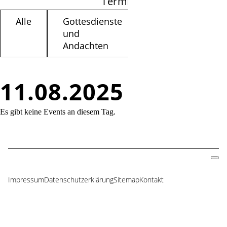
Termine filtern
Alle
Gottesdienste
Kinder /
und
Jugendliche
Andachten
11.08.2025
Es gibt keine Events an diesem Tag.
Impressum
Datenschutzerklärung
Sitemap
Kontakt
Navigation
überspringen