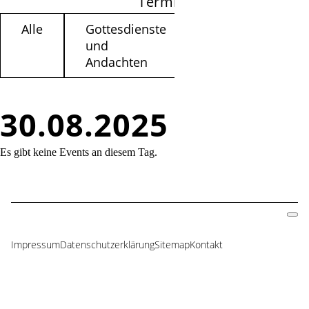
Termine filtern
Alle
Gottesdienste
Kinder /
und
Jugendliche
Andachten
30.08.2025
Es gibt keine Events an diesem Tag.
Impressum
Datenschutzerklärung
Sitemap
Kontakt
Navigation
überspringen