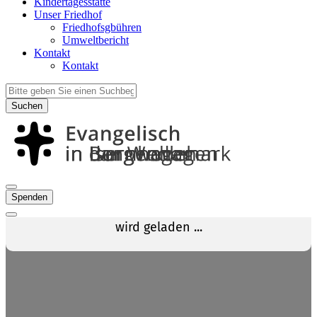
Kindertagesstätte
Unser Friedhof
Friedhofsgbühren
Umweltbericht
Kontakt
Kontakt
Suchen
Spenden