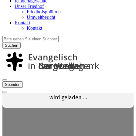
Kindertagesstätte
Unser Friedhof
Friedhofsgbühren
Umweltbericht
Kontakt
Kontakt
Suchen
Spenden