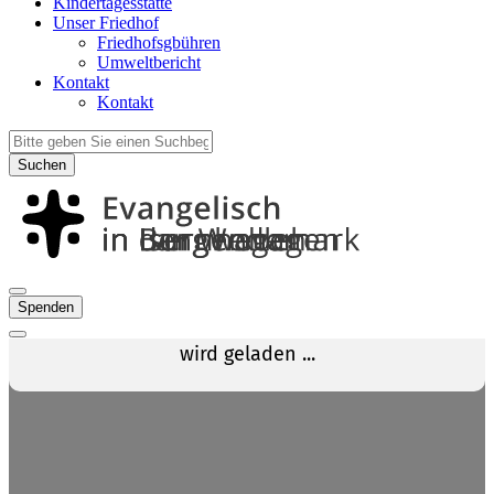
Kindertagesstätte
Unser Friedhof
Friedhofsgbühren
Umweltbericht
Kontakt
Kontakt
Suchen
Spenden