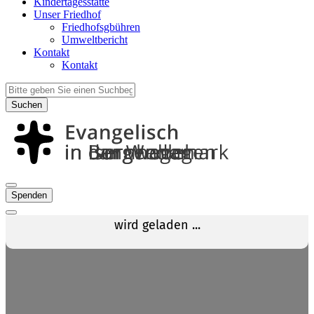
Kindertagesstätte
Unser Friedhof
Friedhofsgbühren
Umweltbericht
Kontakt
Kontakt
Suchen
Spenden