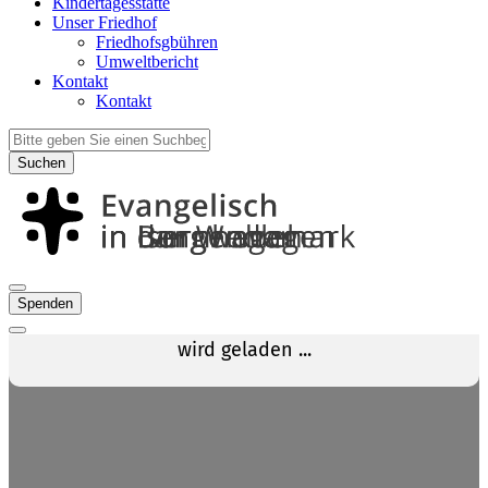
Kindertagesstätte
Unser Friedhof
Friedhofsgbühren
Umweltbericht
Kontakt
Kontakt
Suchen
Spenden