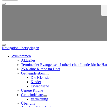
Navigation überspringen
Willkommen
Aktuelles
Termine der Evangelisch-Lutherischen Landeskirche Ha
250-Jahre Kirche im Dorf
Gemeindeleben
Die Kleinsten
Kinder
Erwachsene
Unsere Kirche
Gemeindehaus
Vermietung
Über uns