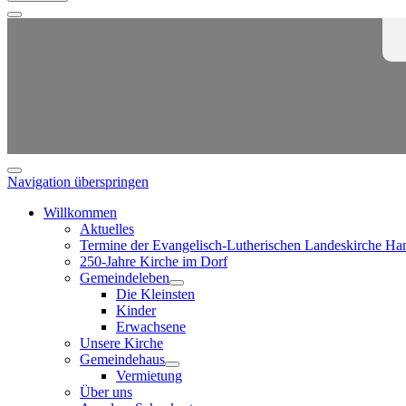
Navigation überspringen
Willkommen
Aktuelles
Termine der Evangelisch-Lutherischen Landeskirche Ha
250-Jahre Kirche im Dorf
Gemeindeleben
Die Kleinsten
Kinder
Erwachsene
Unsere Kirche
Gemeindehaus
Vermietung
Über uns