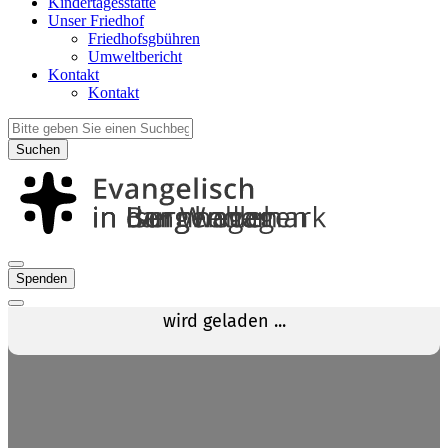
Kindertagesstätte
Unser Friedhof
Friedhofsgbühren
Umweltbericht
Kontakt
Kontakt
Suchen
Spenden