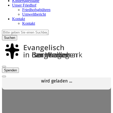
Kindertagesstätte
Unser Friedhof
Friedhofsgbühren
Umweltbericht
Kontakt
Kontakt
Suchen
Spenden