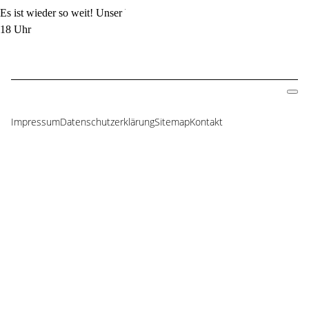
Es ist wieder so weit! Unser Weihnachtsmarkt am 30.11.2019 von 15 -
18 Uhr
Impressum
Datenschutzerklärung
Sitemap
Kontakt
Navigation
überspringen