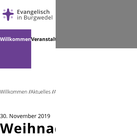
Navigation
Suchen
Willkommen
Veranstaltungen
Gemeindebücherei
Musik
K
überspringen
Willkommen
Aktuelles
Aktuelles
30. November 2019
Weihnachtsmarkt