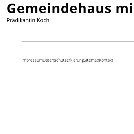
Gemeindehaus mi
Prädikantin Koch
Impressum
Datenschutzerklärung
Sitemap
Kontakt
Navigation
überspringen