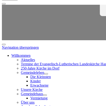
Navigation überspringen
Willkommen
Aktuelles
Termine der Evangelisch-Lutherischen Landeskirche Ha
250-Jahre Kirche im Dorf
Gemeindeleben
Die Kleinsten
Kinder
Erwachsene
Unsere Kirche
Gemeindehaus
Vermietung
Über uns