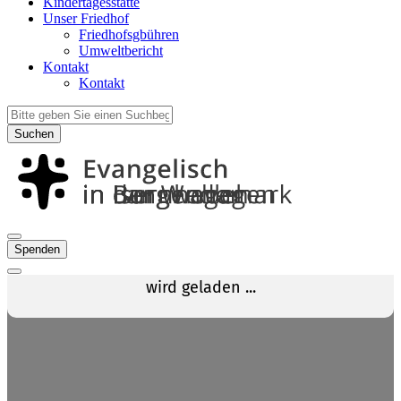
Kindertagesstätte
Unser Friedhof
Friedhofsgbühren
Umweltbericht
Kontakt
Kontakt
Suchen
Spenden