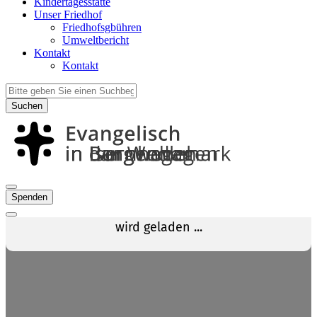
Kindertagesstätte
Unser Friedhof
Friedhofsgbühren
Umweltbericht
Kontakt
Kontakt
Suchen
Spenden