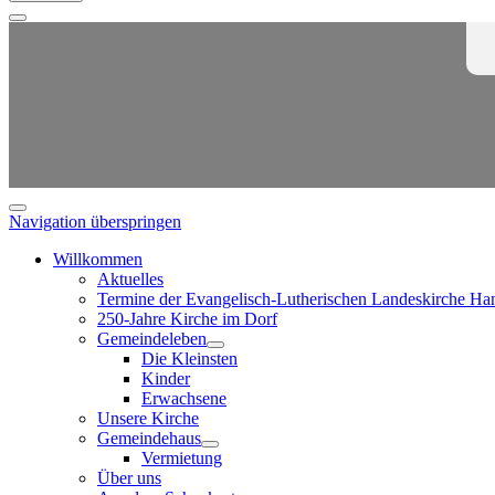
Navigation überspringen
Willkommen
Aktuelles
Termine der Evangelisch-Lutherischen Landeskirche Ha
250-Jahre Kirche im Dorf
Gemeindeleben
Die Kleinsten
Kinder
Erwachsene
Unsere Kirche
Gemeindehaus
Vermietung
Über uns