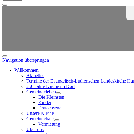
Navigation überspringen
Willkommen
Aktuelles
Termine der Evangelisch-Lutherischen Landeskirche Ha
250-Jahre Kirche im Dorf
Gemeindeleben
Die Kleinsten
Kinder
Erwachsene
Unsere Kirche
Gemeindehaus
Vermietung
Über uns