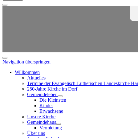
Navigation überspringen
Willkommen
Aktuelles
Termine der Evangelisch-Lutherischen Landeskirche Ha
250-Jahre Kirche im Dorf
Gemeindeleben
Die Kleinsten
Kinder
Erwachsene
Unsere Kirche
Gemeindehaus
Vermietung
Über uns