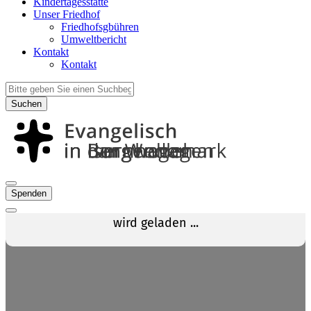
Kindertagesstätte
Unser Friedhof
Friedhofsgbühren
Umweltbericht
Kontakt
Kontakt
Suchen
Spenden