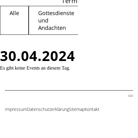
Termine filtern
Alle
Gottesdienste
Kinder /
und
Jugendliche
Andachten
30.04.2024
Es gibt keine Events an diesem Tag.
Impressum
Datenschutzerklärung
Sitemap
Kontakt
Navigation
überspringen