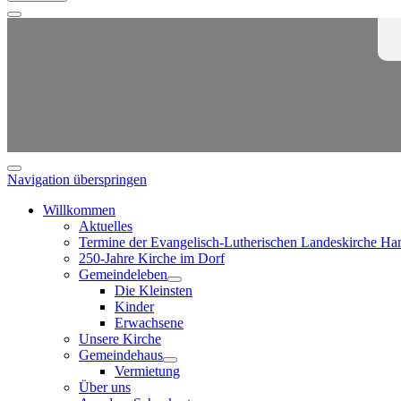
Navigation überspringen
Willkommen
Aktuelles
Termine der Evangelisch-Lutherischen Landeskirche Ha
250-Jahre Kirche im Dorf
Gemeindeleben
Die Kleinsten
Kinder
Erwachsene
Unsere Kirche
Gemeindehaus
Vermietung
Über uns