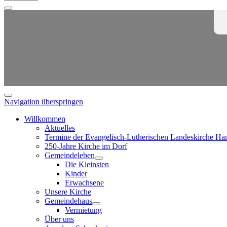
Navigation überspringen
Willkommen
Aktuelles
Termine der Evangelisch-Lutherischen Landeskirche Ha
250-Jahre Kirche im Dorf
Gemeindeleben
Die Kleinsten
Kinder
Erwachsene
Unsere Kirche
Gemeindehaus
Vermietung
Über uns