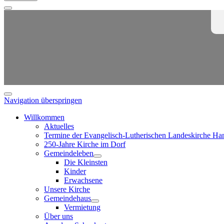
Navigation überspringen
Willkommen
Aktuelles
Termine der Evangelisch-Lutherischen Landeskirche Ha
250-Jahre Kirche im Dorf
Gemeindeleben
Die Kleinsten
Kinder
Erwachsene
Unsere Kirche
Gemeindehaus
Vermietung
Über uns