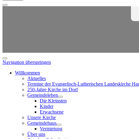
Navigation überspringen
Willkommen
Aktuelles
Termine der Evangelisch-Lutherischen Landeskirche Ha
250-Jahre Kirche im Dorf
Gemeindeleben
Die Kleinsten
Kinder
Erwachsene
Unsere Kirche
Gemeindehaus
Vermietung
Über uns