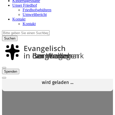
Kindertagesstätte
Unser Friedhof
Friedhofsgbühren
Umweltbericht
Kontakt
Kontakt
Suchen
Spenden