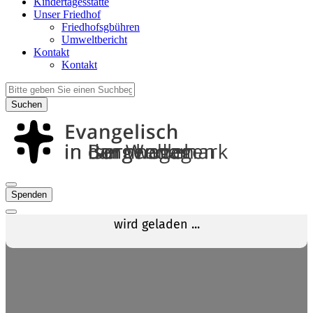
Kindertagesstätte
Unser Friedhof
Friedhofsgbühren
Umweltbericht
Kontakt
Kontakt
Suchen
Spenden