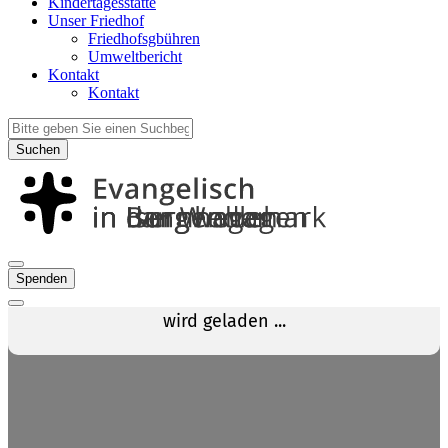
Kindertagesstätte
Unser Friedhof
Friedhofsgbühren
Umweltbericht
Kontakt
Kontakt
Suchen
Spenden